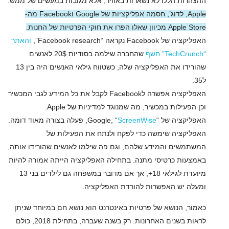
ההצהרות הללו לא נשארות באוויר, אלא מגובות במעשים של ממש.
Apple, לדוג’, חסמה אפליקציות של Google וFacebook מה-
Apple Store מכיוון שאלו הפרו את חוקי הפרטיות של החנות.
האפליקציה של Facebook נקראה “Facebook research”,
והאתר
“TechCrunch” חשף
שהחברה שילמה בסודיות 20$ לאנשים
שהורידו את האפליקציה שלה, כשטווח גילאי האנשים היה בין 13
ל35.
האפליקציה אפשרה לFacebook לקבל את כל המידע לגבי המכשיר
וכן הפעילות במכשיר, מה שמנוגד למדיניות של Apple.
האפליקציה של “Google, “
ScreenWise
, פעלה בצורה מאוד דומה.
האפליקציה שימשה כדי לפקח ולנתח את הפעילות של
המשתמשים והמידע שלהם, וגם פה שילמו לאנשים שהורידו אותה,
באמצעות כרטיסי מתנה. בתחילה האפליקציה הייתה אמורה להיות
מיועדת לגילאי 18+, אך אם מדובר במשפחה גם לילדים בני 13
ומעלה יש האפשרות להורדת האפליקציה.
כאמור, הנושא של פרטיות באינטרנט הוא נושא חם במיוחד שניתן
לראות בשנים האחרונות. רק בשנה שעברה, בתחילת 2018, כולם