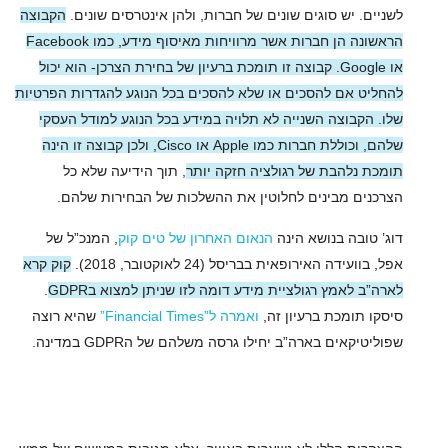
לשניים. יש סוגים שונים של חברות, ולהן אינטרסים שונים.
הקבוצה
הראשונה הן חברות אשר מרוויחות מאיסוף מידע, כמו Facebook
או Google. קבוצה זו תומכת ברעיון של בחירת הצרכן- הוא יכול
להחליט אם להסכים או שלא להסכים בכל הנוגע להגדרות הפרטיות
שלו. הקבוצה השנייה לא תלויה במידע בכל הנוגע למודל העסקי
שלהם, וכוללת חברות כמו Apple או Cisco, ולכן קבוצה זו הינה
תומכת נלהבת של רגולציה חזקה יותר
, תוך הידיעה שלא כל
הצרכנים מבינים לחלוטין את ההשלכות של הבחירות שלהם.
דוג’ טובה בנושא הינה
הנאום האחרון של טים קוק
, המנכ”ל של
אפל, בוועידה האירופאית בבריסל (24 לאוקטובר, 2018).
קוק קרא
לארה”ב לאמץ רגולציית מידע דומה לזו שניתן למצוא בGDPR
.
סיסקו תומכת ברעיון זה,
ואמרה ל”Financial Times”
שהיא רוצה
שפוליטיקאים בארה”ב יחילו גרסה משלהם של הGDPR במדינה.