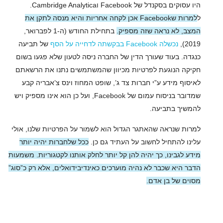
היו עסוקים בסקנדל של Facebook וCambridge Analytica.
ל
למרות שFacebook אכן לקחה אחריות והיא מנסה לתקן את
המצב, לא נראה שזה מספיק.
בתחילת החודש (ה-1 לפברואר,
2019),
נכשלה Facebook בבקשתה לדחייה על הסף
של תביעה
כנגדה. בעוד שעורך הדין של החברה ניסה לטעון שלא פגעו בשום
חקיקה הנוגעת לפרטיות מכיוון שהמשתמשים נתנו את הרשאתם
לאיסוף מידע ע”י חברות צד ג’, שופט המחוז וינס צ’אבריה קבע
שמדובר בניסוח עמום של Facebook, ועל כן הוא אינו מספיק ויש
להמשיך בתביעה.
למרות שנראה שהאתגר הגדול הוא לשמור על הפרטיות שלנו, אולי
עלינו להתחיל לחשוב על העתיד גם כן.
ככל שלחברות יהיה יותר
מידע לגבינו, כך יהיה להן קל יותר לחלק אותנו לקטגוריות. משמעות
הדבר היא שכבר לא נהיה מוערכים כאינדיבידואלים, אלא רק כ”סוג”
מסוים של בן אדם.