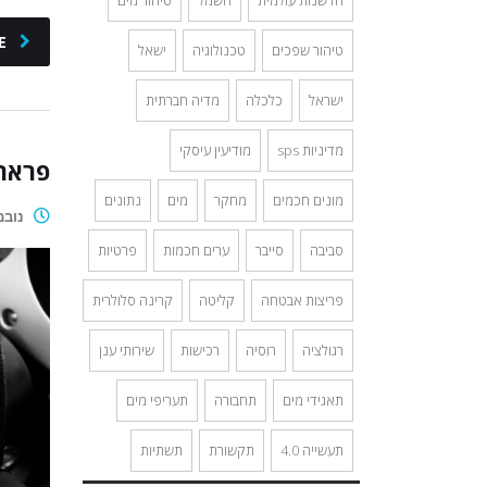
חדשנות עולמית
חשמל
טיהור מים
E
טיהור שפכים
טכנולוגיה
ישאל
ישראל
כלכלה
מדיה חברתית
מדיניות sps
מודיעין עיסקי
פרארי
מונים חכמים
מחקר
מים
נתונים
נובמבר 0
סביבה
סייבר
ערים חכמות
פרטיות
פריצות אבטחה
קליטה
קרינה סלולרית
רגולציה
רוסיה
רכישות
שירותי ענן
תאגידי מים
תחבורה
תעריפי מים
תעשייה 4.0
תקשורת
תשתיות