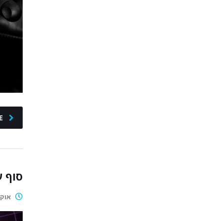
E
סוף עידן הG’s? למ
אוקטובר 