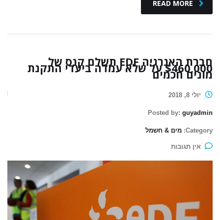
READ MORE
חברת האנרגיה EDF תשלם קנס של
$460,000 על שלא עמדה ביעדי התקנת
מונים חכמים
יולי 8, 2018
Posted by:
guyadmin
Category:
מים & חשמל
אין תגובות